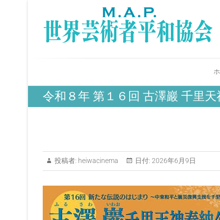
S
k
i
p
t
o
c
ホ
o
n
令和８年 第１６回 古澤巖 千里
t
e
n
t
投稿者:
heiwacinema
日付:
2026年6月9日