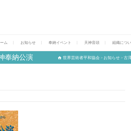
世界芸術者平和協会
ーム
お知らせ
奉納イベント
天神音頭
組織につ
天神奉納公演
世界芸術者平和協会
>
お知らせ
>
古