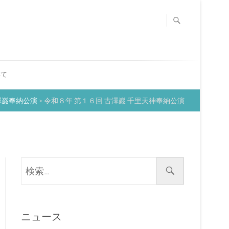
いて
澤巌奉納公演
>
令和８年 第１６回 古澤巖 千里天神奉納公演
検
索
…
ニュース