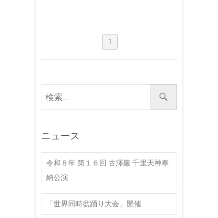
1
検
索
…
ニュース
令和８年 第１６回 古澤巖 千里天神奉
納公演
「世界同時盆踊り大会」開催