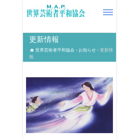
S
k
i
p
t
世界芸術者平和協会
o
更新情報
c
世界芸術者平和協会
>
お知らせ
>
更新情
o
報
n
t
e
n
t