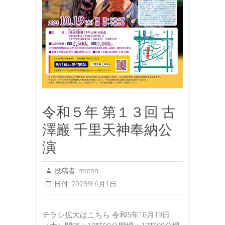
令和５年 第１３回 古
澤巖 千里天神奉納公
演
投稿者:
mrenn
日付:
2023年6月1日
チラシ拡大はこちら 令和5年10月19日