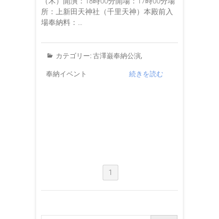
（木）開演：18時00分開場：17時00分場
所：上新田天神社（千里天神）本殿前入
場奉納料：…
カテゴリー:
古澤巌奉納公演
,
奉納イベント
続きを読む
1