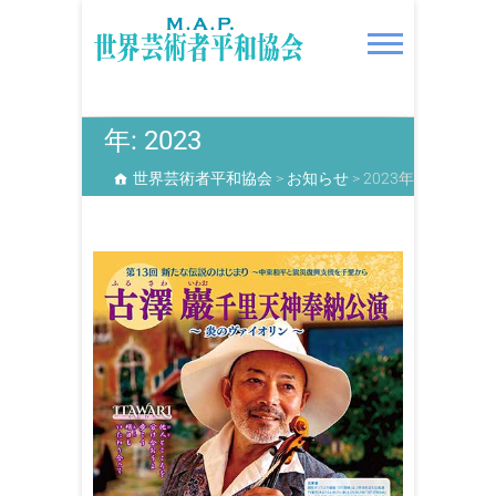
S
k
i
p
t
世界芸術者平和協会
o
年:
2023
c
世界芸術者平和協会
>
お知らせ
>
2023年
o
n
t
e
n
t