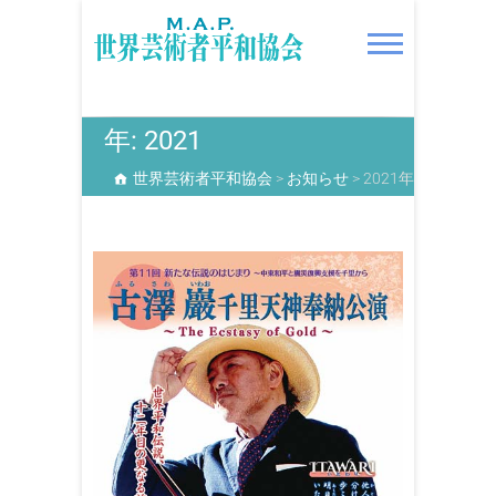
S
k
i
p
t
世界芸術者平和協会
o
年:
2021
c
世界芸術者平和協会
>
お知らせ
>
2021年
o
n
t
e
n
t