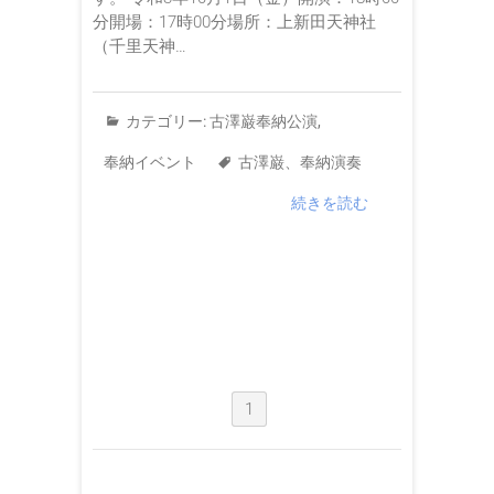
分開場：17時00分場所：上新田天神社
（千里天神…
カテゴリー:
古澤巌奉納公演
,
奉納イベント
古澤巌
、
奉納演奏
続きを読む
1