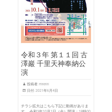
令和３年 第１１回 古
澤巖 千里天神奉納公
演
投稿者:
mrenn
日付:
2021年6月4日
チラシ拡大はこちら下記に動画がありま
す。 令和3年10月1日（金）開演：18時00